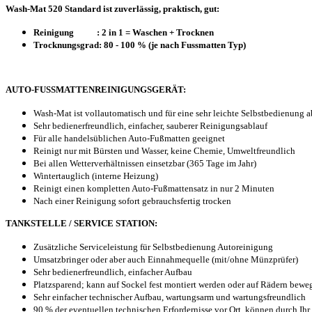
Wash-Mat 520 Standard ist zuverlässig, praktisch, gut:
Reinigung : 2 in 1 = Waschen + Trocknen
Trocknungsgrad: 80 - 100 % (je nach Fussmatten Typ)
AUTO-FUSSMATTENREINIGUNGSGERÄT:
Wash-Mat ist vollautomatisch und für eine sehr leichte Selbstbedienung 
Sehr bedienerfreundlich, einfacher, sauberer Reinigungsablauf
Für alle handelsüblichen Auto-Fußmatten geeignet
Reinigt nur mit Bürsten und Wasser, keine Chemie, Umweltfreundlich
Bei allen Wetterverhältnissen einsetzbar (365 Tage im Jahr)
Wintertauglich (interne Heizung)
Reinigt einen kompletten Auto-Fußmattensatz in nur 2 Minuten
Nach einer Reinigung sofort gebrauchsfertig trocken
TANKSTELLE / SERVICE STATION:
Zusätzliche Serviceleistung für Selbstbedienung Autoreinigung
Umsatzbringer oder aber auch Einnahmequelle (mit/ohne Münzprüfer)
Sehr bedienerfreundlich, einfacher Aufbau
Platzsparend; kann auf Sockel fest montiert werden oder auf Rädern bewe
Sehr einfacher technischer Aufbau, wartungsarm und wartungsfreundlich
90 % der eventuellen technischen Erfordernisse vor Ort, können durch Ihr 