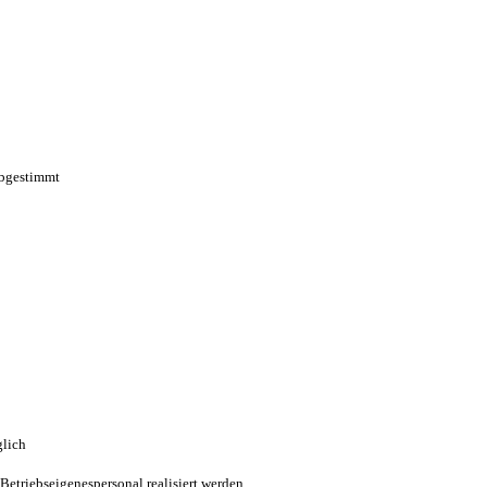
abgestimmt
glich
Betriebseigenespersonal realisiert werden