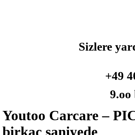
Sizlere yar
+49 4
9.oo
Youtoo Carcare – 
birkaç saniyede